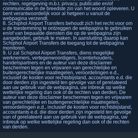
rechten, regelgeving m.b.t. privacy, publicatie en/of
communicatie in de breedste zin van het woord opleveren. U
bent verantwoordelijk voor al hetgeen u vanuit de
webpagina verzendt.
8. Schiphol Airport Transfers behoudt zich het recht voor om
u de toestemming te ontzeggen de webpagina te gebruiken
en/of van bepaalde diensten die op de webpagina zijn
aangeboden, gebruik te maken. In aansluiting daarop kan
Schiphol Airport Transfers de toegang tot de webpagina
monitoren.
9. U zal Schiphol Airport Transfers, diens mogelijke
werknemers, vertegenwoordigers, licentiehouders,
handelspartners en de auteur van deze disclaimer
beschermen tegen en vrijwaren van gerechtelijke en
buitengerechtelijke maatregelen, veroordelingen e.d.,
inclusief de kosten voor rechtsbijstand, accountants e.d. die
door derden zijn ingesteld ten gevolge van of gerelateerd
aan uw gebruik van de webpagina, uw inbreuk op welke
wettelijke regeling dan ook of de rechten van derden. De
auteur van deze disclaimer beschermen tegen en vrijwaren
van gerechtelijke en buitengerechtelijke maatregelen,
veroordelingen e.d., inclusief de kosten voor rechtsbijstand,
accountants e.d. die door derden zijn ingesteld ten gevolge
van of gerelateerd aan uw gebruik van de webpagina, uw
inbreuk op welke wettelijke regeling dan ook of de rechten
van derden.