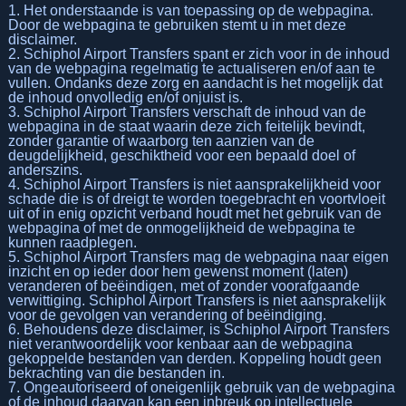
1. Het onderstaande is van toepassing op de webpagina.
Door de webpagina te gebruiken stemt u in met deze
disclaimer.
2. Schiphol Airport Transfers spant er zich voor in de inhoud
van de webpagina regelmatig te actualiseren en/of aan te
vullen. Ondanks deze zorg en aandacht is het mogelijk dat
de inhoud onvolledig en/of onjuist is.
3. Schiphol Airport Transfers verschaft de inhoud van de
webpagina in de staat waarin deze zich feitelijk bevindt,
zonder garantie of waarborg ten aanzien van de
deugdelijkheid, geschiktheid voor een bepaald doel of
anderszins.
4. Schiphol Airport Transfers is niet aansprakelijkheid voor
schade die is of dreigt te worden toegebracht en voortvloeit
uit of in enig opzicht verband houdt met het gebruik van de
webpagina of met de onmogelijkheid de webpagina te
kunnen raadplegen.
5. Schiphol Airport Transfers mag de webpagina naar eigen
inzicht en op ieder door hem gewenst moment (laten)
veranderen of beëindigen, met of zonder voorafgaande
verwittiging. Schiphol Airport Transfers is niet aansprakelijk
voor de gevolgen van verandering of beëindiging.
6. Behoudens deze disclaimer, is Schiphol Airport Transfers
niet verantwoordelijk voor kenbaar aan de webpagina
gekoppelde bestanden van derden. Koppeling houdt geen
bekrachting van die bestanden in.
7. Ongeautoriseerd of oneigenlijk gebruik van de webpagina
of de inhoud daarvan kan een inbreuk op intellectuele