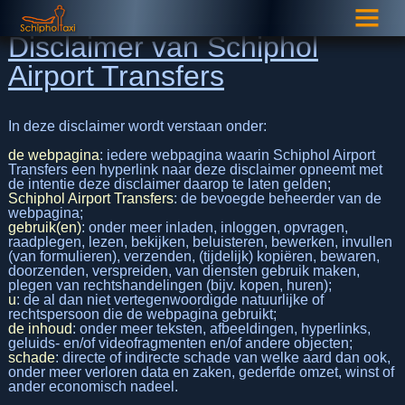
Disclaimer van Schiphol
Airport Transfers
In deze disclaimer wordt verstaan onder:
de webpagina
: iedere webpagina waarin Schiphol Airport
Transfers een hyperlink naar deze disclaimer opneemt met
de intentie deze disclaimer daarop te laten gelden;
Schiphol Airport Transfers
: de bevoegde beheerder van de
webpagina;
gebruik(en)
: onder meer inladen, inloggen, opvragen,
raadplegen, lezen, bekijken, beluisteren, bewerken, invullen
(van formulieren), verzenden, (tijdelijk) kopiëren, bewaren,
doorzenden, verspreiden, van diensten gebruik maken,
plegen van rechtshandelingen (bijv. kopen, huren);
u
: de al dan niet vertegenwoordigde natuurlijke of
rechtspersoon die de webpagina gebruikt;
de inhoud
: onder meer teksten, afbeeldingen, hyperlinks,
geluids- en/of videofragmenten en/of andere objecten;
schade
: directe of indirecte schade van welke aard dan ook,
onder meer verloren data en zaken, gederfde omzet, winst of
ander economisch nadeel.